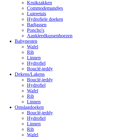
Kruikzakken
Commodemandjes
Luieretuis
Hydrofiele doeken
Badjassen
Poncho's
Aankleedkussenhoezen
Babynesten
Wafel
Rib
Linnen
Hydrofiel
Bouclé-teddy
Dekens/Lakens
Bouclé-teddy
Hydrofiel
Wafel
Rib
Linnen
Omslagdoeken
Bouclé-teddy
Hydrofiel
Linnen
Rib
Wafel