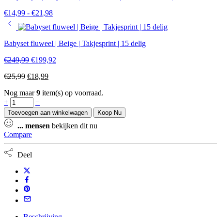
€
14,99
-
€
21,98
Babyset fluweel | Beige | Takjesprint | 15 delig
€
249,99
€
199,92
€
25,99
€
18,99
Nog maar
9
item(s) op voorraad.
+
−
Toevoegen aan winkelwagen
Koop Nu
...
mensen
bekijken dit nu
Compare
Deel
Beschrijving