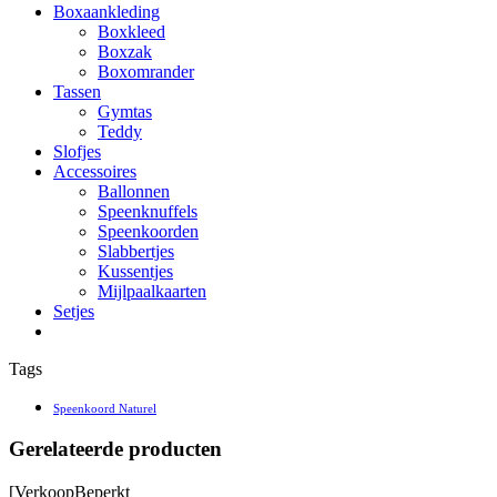
Boxaankleding
Boxkleed
Boxzak
Boxomrander
Tassen
Gymtas
Teddy
Slofjes
Accessoires
Ballonnen
Speenknuffels
Speenkoorden
Slabbertjes
Kussentjes
Mijlpaalkaarten
Setjes
Tags
Speenkoord Naturel
Gerelateerde producten
[
Verkoop
Beperkt