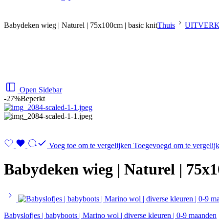
Babydeken wieg | Naturel | 75x100cm | basic knit
Thuis
UITVER
Open Sidebar
-27%
Beperkt
Voeg toe om te vergelijken
Toegevoegd om te vergelij
Babydeken wieg | Naturel | 75x1
Babyslofjes | babyboots | Marino wol | diverse kleuren | 0-9 maanden