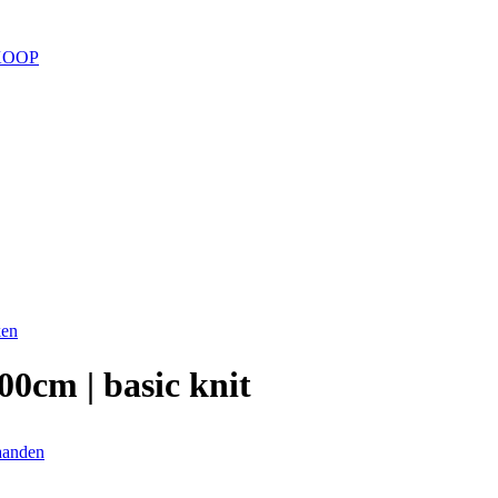
KOOP
ken
00cm | basic knit