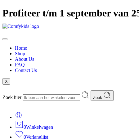
Profiteer t/m 1 september van 
Home
Shop
About Us
FAQ
Contact Us
X
Zoek hier
Zoek
0
Winkelwagen
0
Verlanglijst