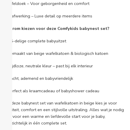
Knuffeldoek – Voor geborgenheid en comfort
Strikafwerking – Luxe detail op meerdere items
Waarom kiezen voor deze Comfykids babynest set?
✔ 15-delige complete babyuitzet
✔ Gemaakt van beige wafelkatoen & biologisch katoen
✔ Tijdloze, neutrale kleur – past bij elk interieur
✔ Zacht, ademend en babyvriendelijk
✔ Perfect als kraamcadeau of babyshower cadeau
Met deze babynest set van wafelkatoen in beige kies je voor
kwaliteit, comfort en een stijlvolle uitstraling. Alles wat je nodig
hebt voor een warme en liefdevolle start voor je baby,
overzichtelijk in één complete set.