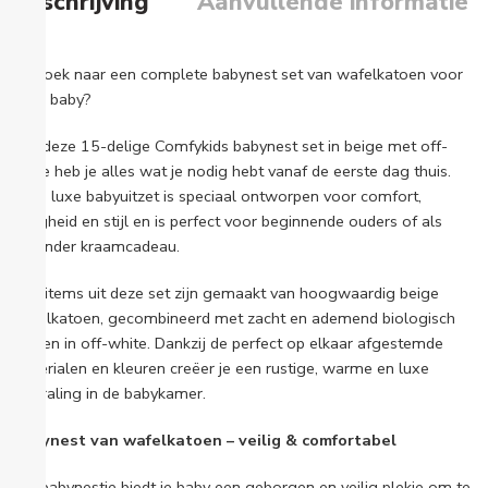
Beschrijving
Aanvullende informatie
Op zoek naar een complete babynest set van wafelkatoen voor
jouw baby?
Met deze 15-delige Comfykids babynest set in beige met off-
white heb je alles wat je nodig hebt vanaf de eerste dag thuis.
Deze luxe babyuitzet is speciaal ontworpen voor comfort,
veiligheid en stijl en is perfect voor beginnende ouders of als
bijzonder kraamcadeau.
Alle items uit deze set zijn gemaakt van hoogwaardig beige
wafelkatoen, gecombineerd met zacht en ademend biologisch
katoen in off-white. Dankzij de perfect op elkaar afgestemde
materialen en kleuren creëer je een rustige, warme en luxe
uitstraling in de babykamer.
Babynest van wafelkatoen – veilig & comfortabel
Het babynestje biedt je baby een geborgen en veilig plekje om te