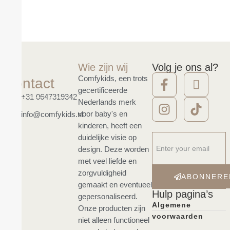
Wie zijn wij
Volg je ons al?
Comfykids, een trots
Contact
gecertificeerde
+31 0647319342
Nederlands merk
voor baby's en
info@comfykids.nl
kinderen, heeft een
duidelijke visie op
design. Deze worden
met veel liefde en
zorgvuldigheid
ABONNERE
gemaakt en eventueel
Hulp pagina’s
gepersonaliseerd.
Algemene
Onze producten zijn
voorwaarden
niet alleen functioneel