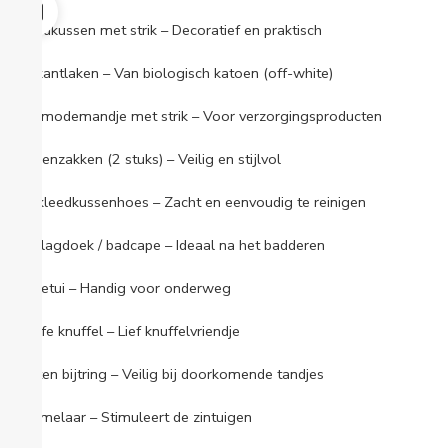
Hoofdkussen met strik – Decoratief en praktisch
Ledikantlaken – Van biologisch katoen (off-white)
Commodemandje met strik – Voor verzorgingsproducten
Kruikenzakken (2 stuks) – Veilig en stijlvol
Aankleedkussenhoes – Zacht en eenvoudig te reinigen
Omslagdoek / badcape – Ideaal na het badderen
Luieretui – Handig voor onderweg
Giraffe knuffel – Lief knuffelvriendje
Houten bijtring – Veilig bij doorkomende tandjes
Rammelaar – Stimuleert de zintuigen