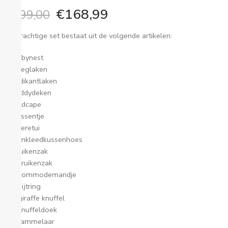
€
168,99
€
199,00
De prachtige set bestaat uit de volgende artikelen:
babynest
wieglaken
ledikantlaken
teddydeken
badcape
kussentje
luieretui
aankleedkussenhoes
kruikenzak
kruikenzak
commodemandje
bijtring
giraffe knuffel
knuffeldoek
rammelaar