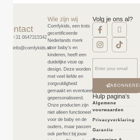
Wie zijn wij
Volg je ons al?
Comfykids, een trots
Contact
gecertificeerde
+31 0647319342
Nederlands merk
voor baby's en
info@comfykids.nl
kinderen, heeft een
duidelijke visie op
design. Deze worden
met veel liefde en
zorgvuldigheid
ABONNERE
gemaakt en eventueel
Hulp pagina’s
gepersonaliseerd.
Algemene
Onze producten zijn
voorwaarden
niet alleen functioneel
voor de baby en de
Privacyverklaring
ouders, maar passen
Garantie
ook perfect bij jouw
Bezorging &