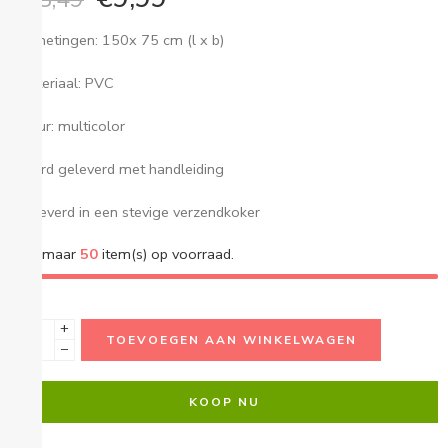
· Afmetingen: 150x 75 cm (l x b)
· Materiaal: PVC
· Kleur: multicolor
· Word geleverd met handleiding
· Geleverd in een stevige verzendkoker
Nog maar
50
item(s) op voorraad.
+
TOEVOEGEN AAN WINKELWAGEN
−
KOOP NU