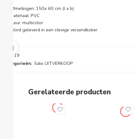
Afmetingen: 150x 60 cm (l x b)
Materiaal: PVC
Kleur: multicolor
Word geleverd in een stevige verzendkoker
SKU:
19
Categorieën:
Sale
,
UITVERKOOP
Gerelateerde producten