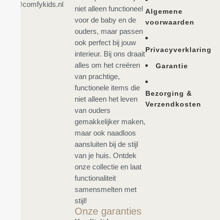
info@comfykids.nl
niet alleen functioneel
Algemene
voor de baby en de
voorwaarden
ouders, maar passen
ook perfect bij jouw
Privacyverklaring
interieur. Bij ons draait
alles om het creëren
Garantie
van prachtige,
functionele items die
Bezorging &
niet alleen het leven
Verzendkosten
van ouders
gemakkelijker maken,
maar ook naadloos
aansluiten bij de stijl
van je huis. Ontdek
onze collectie en laat
functionaliteit
samensmelten met
stijl!
Onze garanties