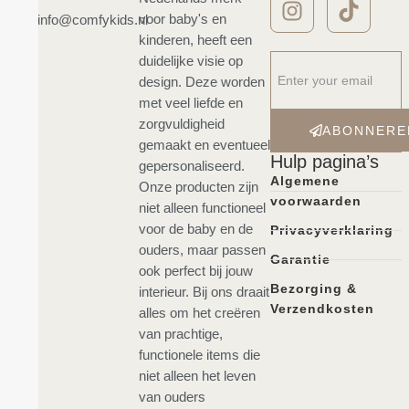
voor baby's en
info@comfykids.nl
kinderen, heeft een
duidelijke visie op
design. Deze worden
met veel liefde en
zorgvuldigheid
ABONNERE
gemaakt en eventueel
Hulp pagina’s
gepersonaliseerd.
Algemene
Onze producten zijn
voorwaarden
niet alleen functioneel
voor de baby en de
Privacyverklaring
ouders, maar passen
Garantie
ook perfect bij jouw
Bezorging &
interieur. Bij ons draait
Verzendkosten
alles om het creëren
van prachtige,
functionele items die
niet alleen het leven
van ouders