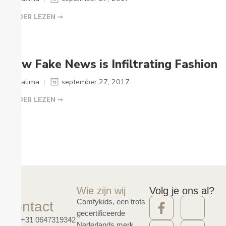
VERDER LEZEN ➞
How Fake News is Infiltrating Fashion
Salima
september 27, 2017
VERDER LEZEN ➞
Wie zijn wij
Volg je ons al?
Comfykids, een trots
Contact
gecertificeerde
+31 0647319342
Nederlands merk