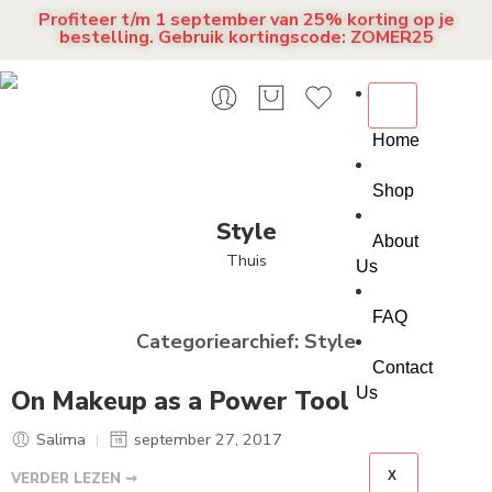
Profiteer t/m 1 september van 25% korting op je
bestelling. Gebruik kortingscode: ZOMER25
Home
Shop
Style
About
Thuis
Us
FAQ
Categoriearchief:
Style
Contact
Us
On Makeup as a Power Tool
Salima
september 27, 2017
X
VERDER LEZEN ➞