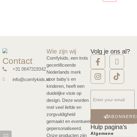
Wie zijn wij
Volg je ons al?
Comfykids, een trots
Contact
gecertificeerde
+31 0647319342
Nederlands merk
voor baby's en
info@comfykids.nl
kinderen, heeft een
duidelijke visie op
design. Deze worden
met veel liefde en
zorgvuldigheid
ABONNERE
gemaakt en eventueel
Hulp pagina’s
gepersonaliseerd.
Algemene
Onze producten zijn