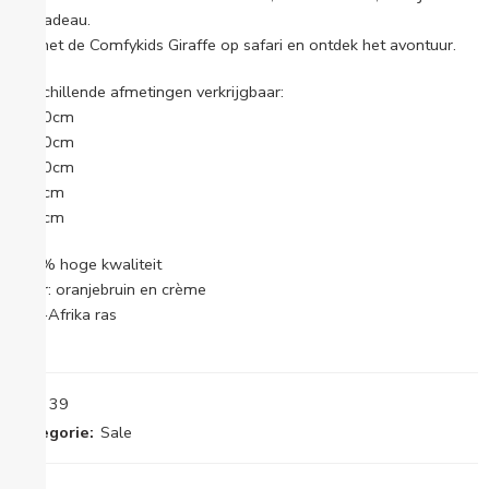
als cadeau.
Ga met de Comfykids Giraffe op safari en ontdek het avontuur.
Verschillende afmetingen verkrijgbaar:
• 140cm
• 120cm
• 100cm
• 80cm
• 60cm
100% hoge kwaliteit
Kleur: oranjebruin en crème
Zuid-Afrika ras
SKU:
39
Categorie:
Sale