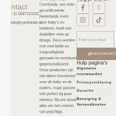
Comfykids, een trots
Contact
gecertificeerde
+31 0647319342
Nederlands merk
voor baby's en
info@comfykids.nl
kinderen, heeft een
duidelijke visie op
design. Deze worden
met veel liefde en
zorgvuldigheid
ABONNERE
gemaakt en eventueel
Hulp pagina’s
gepersonaliseerd.
Algemene
Onze producten zijn
voorwaarden
niet alleen functioneel
voor de baby en de
Privacyverklaring
ouders, maar passen
Garantie
ook perfect bij jouw
Bezorging &
interieur. Bij ons draait
Verzendkosten
alles om het creëren
van prachtige,