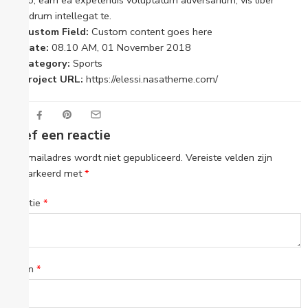
ut pro, eam ea expetendis voluptatum adversarium, vis liber
phaedrum intellegat te.
Custom Field:
Custom content goes here
Date:
08.10 AM, 01 November 2018
Category:
Sports
Project URL:
https://elessi.nasatheme.com/
Geef een reactie
Je e-mailadres wordt niet gepubliceerd.
Vereiste velden zijn
gemarkeerd met
*
Reactie
*
Naam
*