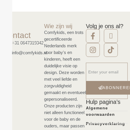
Wie zijn wij
Volg je ons al?
Comfykids, een trots
Contact
gecertificeerde
+31 0647319342
Nederlands merk
voor baby's en
info@comfykids.nl
kinderen, heeft een
duidelijke visie op
design. Deze worden
met veel liefde en
zorgvuldigheid
ABONNERE
gemaakt en eventueel
gepersonaliseerd.
Hulp pagina’s
Onze producten zijn
Algemene
niet alleen functioneel
voorwaarden
voor de baby en de
Privacyverklaring
ouders, maar passen