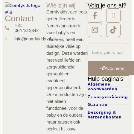
Wie zijn wij
Volg je ons al?
Comfykids, een trots
Contact
gecertificeerde
+31
Nederlands merk
0647319342
voor baby's en
info@comfykids.nl
kinderen, heeft een
duidelijke visie op
design. Deze worden
met veel liefde en
zorgvuldigheid
Abonneren
gemaakt en
Hulp pagina’s
eventueel
Algemene
gepersonaliseerd.
voorwaarden
Onze producten zijn
Privacyverklaring
niet alleen
Garantie
functioneel voor de
Bezorging &
baby en de ouders,
Verzendkosten
maar passen ook
perfect bij jouw