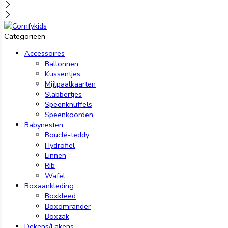
Categorieën
Accessoires
Ballonnen
Kussentjes
Mijlpaalkaarten
Slabbertjes
Speenknuffels
Speenkoorden
Babynesten
Bouclé-teddy
Hydrofiel
Linnen
Rib
Wafel
Boxaankleding
Boxkleed
Boxomrander
Boxzak
Dekens/Lakens