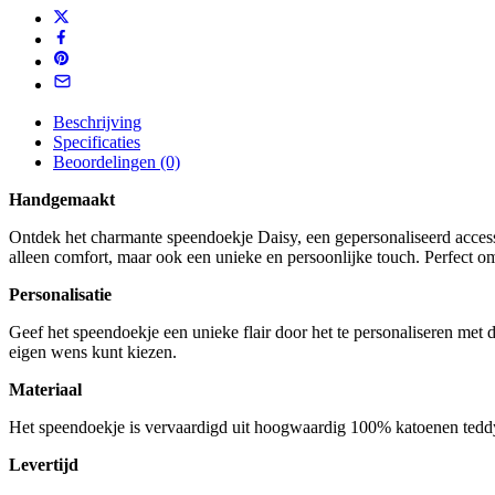
Gepersonaliseerd
hoeveelheid
Beschrijving
Specificaties
Beoordelingen (0)
Handgemaakt
Ontdek het charmante speendoekje Daisy, een gepersonaliseerd accesso
alleen comfort, maar ook een unieke en persoonlijke touch. Perfect om j
Personalisatie
Geef het speendoekje een unieke flair door het te personaliseren met 
eigen wens kunt kiezen.
Materiaal
Het speendoekje is vervaardigd uit hoogwaardig 100% katoenen teddy m
Levertijd