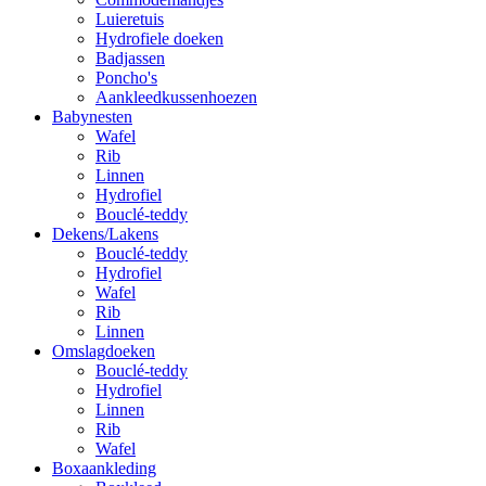
Luieretuis
Hydrofiele doeken
Badjassen
Poncho's
Aankleedkussenhoezen
Babynesten
Wafel
Rib
Linnen
Hydrofiel
Bouclé-teddy
Dekens/Lakens
Bouclé-teddy
Hydrofiel
Wafel
Rib
Linnen
Omslagdoeken
Bouclé-teddy
Hydrofiel
Linnen
Rib
Wafel
Boxaankleding