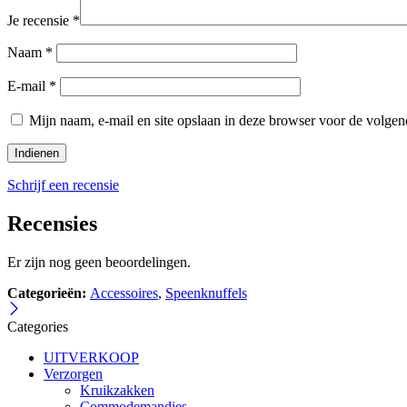
Je recensie
*
Naam
*
E-mail
*
Mijn naam, e-mail en site opslaan in deze browser voor de volgend
Schrijf een recensie
Recensies
Er zijn nog geen beoordelingen.
Categorieën:
Accessoires
,
Speenknuffels
Categories
UITVERKOOP
Verzorgen
Kruikzakken
Commodemandjes