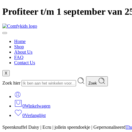
Profiteer t/m 1 september van 
Home
Shop
About Us
FAQ
Contact Us
X
Zoek hier
Zoek
0
Winkelwagen
0
Verlanglijst
Speenknuffel Daisy | Ecru | jollein speendoekje | Gepersonaliseerd
Thu