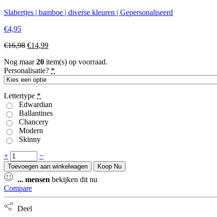
€16,98.
€14,99.
Slabertjes | bamboe | diverse kleuren | Gepersonaliseerd
€
4,95
Oorspronkelijke
Huidige
€
16,98
€
14,99
prijs
prijs
Nog maar
20
item(s) op voorraad.
was:
is:
Personalisatie?
*
€16,98.
€14,99.
Lettertype
*
Edwardian
Ballantines
Chancery
Modern
Skinny
Speenknuffel
+
−
Daisy
Toevoegen aan winkelwagen
Koop Nu
|
...
mensen
bekijken dit nu
Ecru
Compare
|
jollein
speendoekje
Deel
|