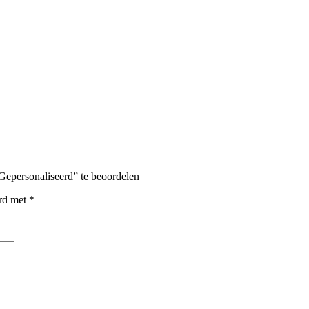
 Gepersonaliseerd” te beoordelen
erd met
*