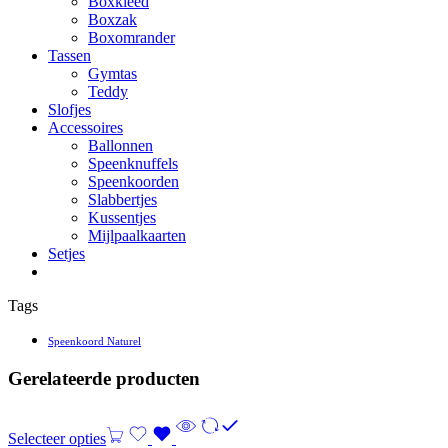
Boxkleed
Boxzak
Boxomrander
Tassen
Gymtas
Teddy
Slofjes
Accessoires
Ballonnen
Speenknuffels
Speenkoorden
Slabbertjes
Kussentjes
Mijlpaalkaarten
Setjes
Tags
Speenkoord Naturel
Gerelateerde producten
Selecteer opties