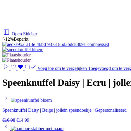
Open Sidebar
[
-12%
Beperkt
Voeg toe om te vergelijken
Toegevoegd om te verg
Speenknuffel Daisy | Ecru | joll
Speenknuffel Daisy | Beige | jollein speendoekje | Gepersonaliseerd
Oorspronkelijke
Huidige
€
16,98
€
14,99
prijs
prijs
was:
is: