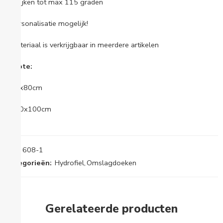
• Strijken tot max 115 graden
• Personalisatie mogelijk!
• Materiaal is verkrijgbaar in meerdere artikelen
Groote:
• 80x80cm
• 100x100cm
SKU:
608-1
Categorieën:
Hydrofiel
,
Omslagdoeken
Gerelateerde producten