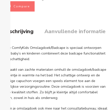
Compare
Beschrijving
Aanvullende informatie
Onze ComfyKids Omslagdoek/Badcape is speciaal ontworpen
voor baby’s en kinderen combineert deze badcape functionaliteit
met schattigheid.
Gemaakt van zachte materialen omhult de omslagdoek/badcape
je kleintje in warmte na het bad. Het schattige ontwerp en de
handige capuchon voegen een speels element toe aan de
dagelijkse verzorgingsroutine. Deze omslagdoek is voorzien van
hoge kwaliteit stoffen. Zo blijft je kleintje altijd comfortabel
warm, zowel in huis als onderweg
Neem je omslagdoek ook mee naar het consultatiebureau; ideaal