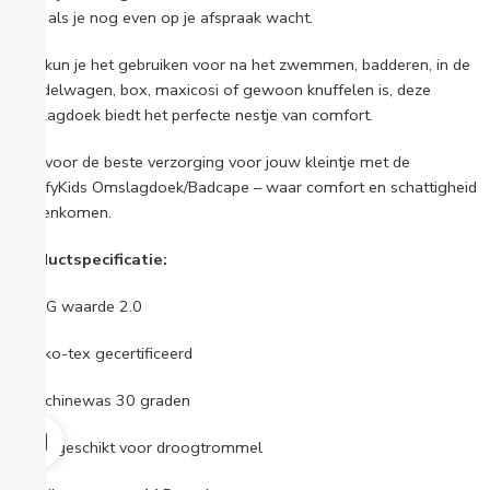
voor als je nog even op je afspraak wacht.
Ook kun je het gebruiken voor na het zwemmen, badderen, in de
wandelwagen, box, maxicosi of gewoon knuffelen is, deze
omslagdoek biedt het perfecte nestje van comfort.
Kies voor de beste verzorging voor jouw kleintje met de
ComfyKids Omslagdoek/Badcape – waar comfort en schattigheid
samenkomen.
Productspecificatie:
• TOG waarde 2.0
• Oeko-tex gecertificeerd
• Machinewas 30 graden
• Niet geschikt voor droogtrommel