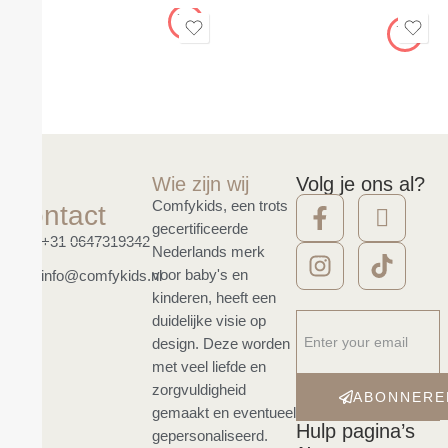
Wie zijn wij
Volg je ons al?
Comfykids, een trots
Contact
gecertificeerde
+31 0647319342
Nederlands merk
voor baby's en
info@comfykids.nl
kinderen, heeft een
duidelijke visie op
design. Deze worden
met veel liefde en
zorgvuldigheid
ABONNERE
gemaakt en eventueel
Hulp pagina’s
gepersonaliseerd.