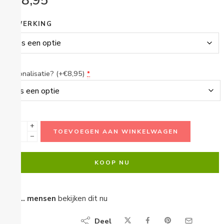
€
38,95
AFWERKING
Personalisatie? (+€8,95)
*
+
TOEVOEGEN AAN WINKELWAGEN
−
KOOP NU
...
mensen
bekijken dit nu
Deel