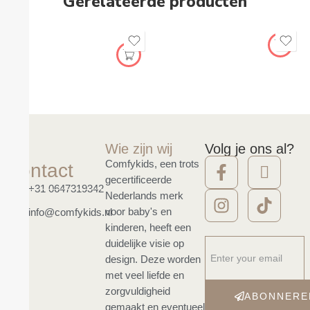
Gerelateerde producten
Wie zijn wij
Volg je ons al?
Comfykids, een trots
Contact
gecertificeerde
+31 0647319342
Nederlands merk
voor baby's en
info@comfykids.nl
kinderen, heeft een
duidelijke visie op
design. Deze worden
met veel liefde en
zorgvuldigheid
ABONNERE
gemaakt en eventueel