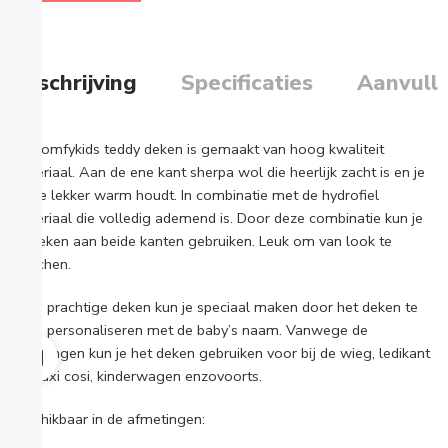
Beschrijving
Specificaties
Aanvulle
De Comfykids teddy deken is gemaakt van hoog kwaliteit
materiaal. Aan de ene kant sherpa wol die heerlijk zacht is en je
kindje lekker warm houdt. In combinatie met de hydrofiel
materiaal die volledig ademend is. Door deze combinatie kun je
de deken aan beide kanten gebruiken. Leuk om van look te
switchen.
Deze prachtige deken kun je speciaal maken door het deken te
laten personaliseren met de baby’s naam. Vanwege de
afmetingen kun je het deken gebruiken voor bij de wieg, ledikant
of maxi cosi, kinderwagen enzovoorts.
Beschikbaar in de afmetingen: