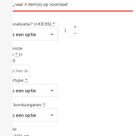
Nog maar
4
item(s) op voorraad.
360°
Personalisatie? (+€8,95)
*
+
−
Gewenste
naam:
(+
*
€0,00)
Lettertype:
*
Kleur borduurgaren:
*
Groote: