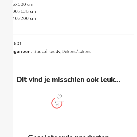
75×100 cm
100×135 cm
140×200 cm
SKU:
601
Categorieën:
Bouclé-teddy
,
Dekens/Lakens
Dit vind je misschien ook leuk…