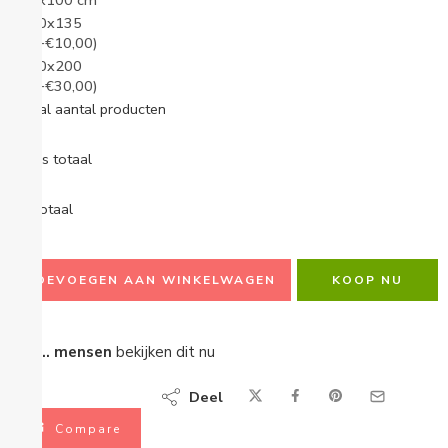
75x100 cm
100x135
cm
(+€10,00)
140x200
cm
(+€30,00)
Totaal aantal producten
Opties totaal
Eindtotaal
TOEVOEGEN AAN WINKELWAGEN
KOOP NU
...
mensen
bekijken dit nu
Deel
Compare