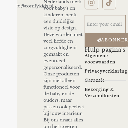
Nederlands merk
info@comfykids.nl
voor baby's en
kinderen, heeft
een duidelijke
visie op design.
Deze worden met
ABONNE
veel liefde en
zorgvuldigheid
Hulp pagina’s
gemaakt en
Algemene
eventueel
voorwaarden
gepersonaliseerd.
Privacyverklaring
Onze producten
zijn niet alleen
Garantie
functioneel voor
Bezorging &
de baby en de
Verzendkosten
ouders, maar
passen ook perfect
bij jouw interieur.
Bij ons draait alles
om het creëren