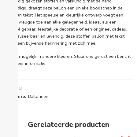
zorgvuldig gekozen stoffen en vakkundig met de hand
vervaardigd, draagt deze ballon een unieke boodschap in de
vorm van tekst. Het speelse en kleurrijke ontwerp voegt een
vleugje vreugde toe aan elke gelegenheid, ideaal als een
liefdevol gebaar, feestelijke decoratie of een origineel cadeau.
Personaliseerbaar en levendig, deze stoffen ballon met tekst
brengt een blijvende herinnering met zich mee.
Ook mogelijk in andere kleuren. Stuur ons gerust een bericht
voor meer informatie.
SKU:
543
Categorie:
Ballonnen
Gerelateerde producten