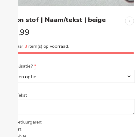
Ballon stof | Naam/tekst | beige
€
21,99
Nog maar
3
item(s) op voorraad.
Personalisatie?
*
Naam/Tekst
Kleur borduurgaren:
Zwart
Offwhite