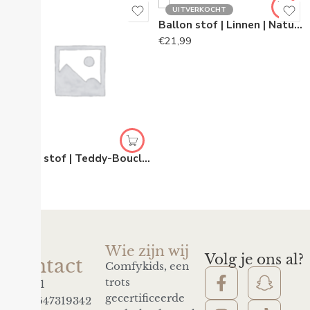
UITVERKOCHT
[
Ballon stof | Linnen | Natural
€
21,99
Ballon stof | Teddy-Bouclé | Ecru
€
21,99
Wie zijn wij
Volg je ons al?
Contact
Comfykids, een
trots
+31
gecertificeerde
0647319342