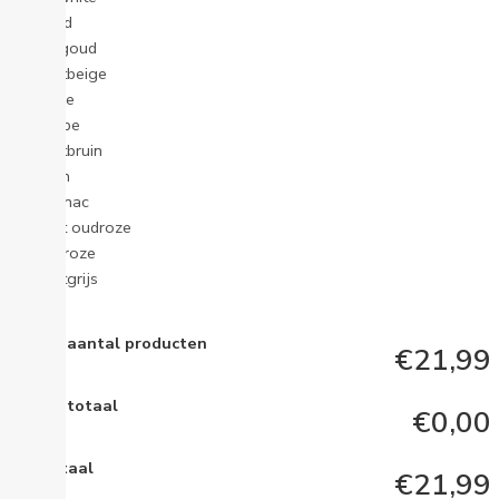
Goud
Lihtgoud
Lichtbeige
Beige
Taupe
Lichtbruin
Bruin
Cognac
Licht oudroze
Oudroze
Lichtgrijs
Totaal aantal producten
€21,99
Opties totaal
€0,00
Eindtotaal
€21,99