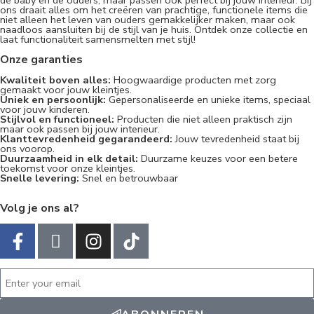
de baby en de ouders, maar passen ook perfect bij jouw interieur. Bij
ons draait alles om het creëren van prachtige, functionele items die
niet alleen het leven van ouders gemakkelijker maken, maar ook
naadloos aansluiten bij de stijl van je huis. Ontdek onze collectie en
laat functionaliteit samensmelten met stijl!
Onze garanties
Kwaliteit boven alles:
Hoogwaardige producten met zorg
gemaakt voor jouw kleintjes.
Uniek en persoonlijk:
Gepersonaliseerde en unieke items, speciaal
voor jouw kinderen.
Stijlvol en functioneel:
Producten die niet alleen praktisch zijn
maar ook passen bij jouw interieur.
Klanttevredenheid gegarandeerd:
Jouw tevredenheid staat bij
ons voorop.
Duurzaamheid in elk detail:
Duurzame keuzes voor een betere
toekomst voor onze kleintjes.
Snelle levering:
Snel en betrouwbaar
Volg je ons al?