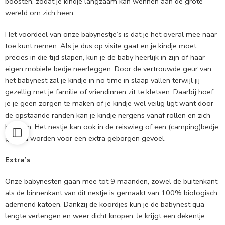
boosten, zodat je kindje langzaam kan wennen aan de grote
wereld om zich heen.
Het voordeel van onze babynestje’s is dat je het overal mee naar
toe kunt nemen. Als je dus op visite gaat en je kindje moet
precies in die tijd slapen, kun je de baby heerlijk in zijn of haar
eigen mobiele bedje neerleggen. Door de vertrouwde geur van
het babynest zal je kindje in no time in slaap vallen terwijl jij
gezellig met je familie of vriendinnen zit te kletsen. Daarbij hoef
je je geen zorgen te maken of je kindje wel veilig ligt want door
de opstaande randen kan je kindje nergens vanaf rollen en zich
bezeren. Het nestje kan ook in de reiswieg of een (camping)bedje
gelegd worden voor een extra geborgen gevoel.
Extra’s
Onze babynesten gaan mee tot 9 maanden, zowel de buitenkant
als de binnenkant van dit nestje is gemaakt van 100% biologisch
ademend katoen. Dankzij de koordjes kun je de babynest qua
lengte verlengen en weer dicht knopen. Je krijgt een dekentje