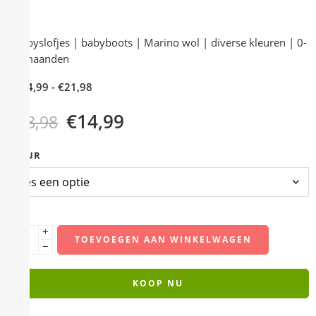
Babyslofjes | babyboots | Marino wol | diverse kleuren | 0-
9 maanden
€
14,99
-
€
21,98
€
14,99
€
18,98
KLEUR
+
TOEVOEGEN AAN WINKELWAGEN
−
KOOP NU