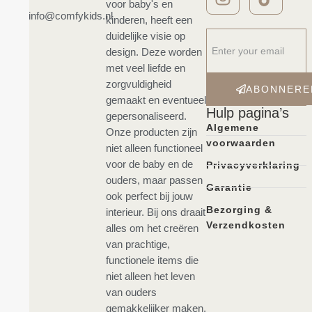
voor baby's en
info@comfykids.nl
kinderen, heeft een
duidelijke visie op
design. Deze worden
met veel liefde en
zorgvuldigheid
ABONNERE
gemaakt en eventueel
Hulp pagina’s
gepersonaliseerd.
Algemene
Onze producten zijn
voorwaarden
niet alleen functioneel
voor de baby en de
Privacyverklaring
ouders, maar passen
Garantie
ook perfect bij jouw
Bezorging &
interieur. Bij ons draait
Verzendkosten
alles om het creëren
van prachtige,
functionele items die
niet alleen het leven
van ouders
gemakkelijker maken,